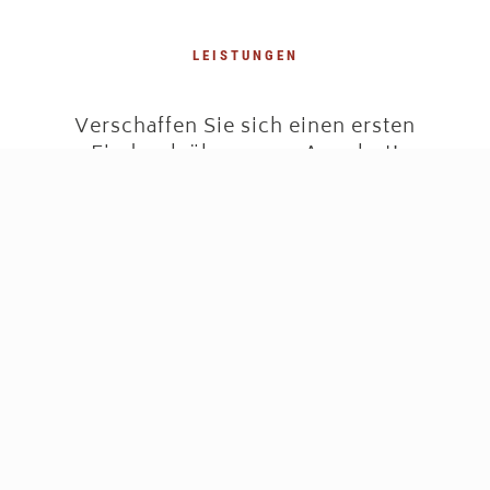
LEISTUNGEN
Verschaffen Sie sich einen ersten
Eindruck über unser Angebot!
Wir freuen uns darauf, Ihre individuellen Wünsche und
Vorstellungen wahr werden zu lassen und garantieren
Ihnen eine rasche und problemlose Abwicklung Ihres
Projekts.
Mehr erfahren