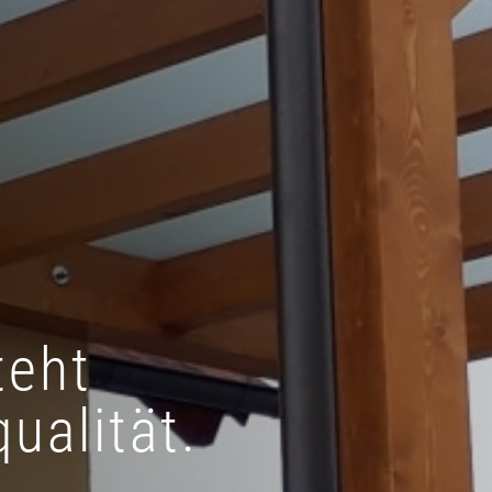
teht
ualität.