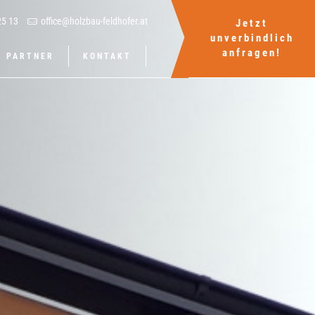
25 13
office@holzbau-feldhofer.at
Jetzt
unverbindlich
anfragen!
PARTNER
KONTAKT